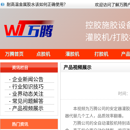
耐高温金属胶水该如何正确使用？
欢迎访问了解万腾产
万腾全自动在线式鱼缸打胶机
有机硅灌封胶使用时的常见问题及解决方
控胶施胶设
为什么UV灌封胶使用时会产生气泡？
应用于锂电池领域的UVLED光源固化UV胶水
灌胶机/打胶
万腾户外摄像头打胶视频
贴片加工点胶工艺中的常见问题及相关解
台式双Y轴双平台点胶机画胶演示
万腾首页
点胶机
灌胶机
打胶机
产
产品视频展示
资讯栏目
- 企业新闻公告
- 行业知识技巧
- 业界动态关注
时间：
- 常见问题解答
- 产品视频展示
本视频为万腾公司的安定器灌胶
器代替几个工人，品质效率翻番。
万腾公司的全自动灌胶机特别适
热门资讯