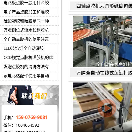
电路板点胶一般用什么胶
四轴点胶机为圆形纸筒包
电子产品点胶加工和灌胶
硅酸凝胶和硅胶是同一种
万腾侧位式流水线划胶机
全自动点胶机的使用注意
LED装饰灯全自动灌胶
CCD视觉点胶机灌胶机的优
发泡点胶机的清洗方法有
万腾全自动在线式鱼缸打
家电马达配件使用半自动
159-0769-9081
手机：
微信：1004664592