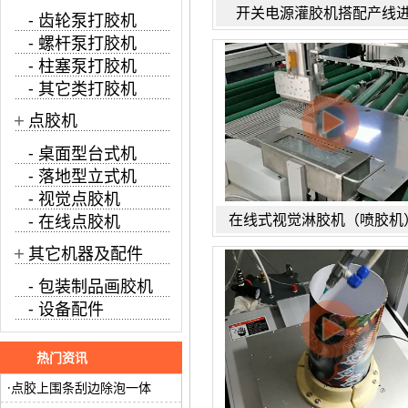
开关电源灌胶机搭配产线
- 齿轮泵打胶机
- 螺杆泵打胶机
- 柱塞泵打胶机
- 其它类打胶机
+
点胶机
- 桌面型台式机
- 落地型立式机
- 视觉点胶机
在线式视觉淋胶机（喷胶机
- 在线点胶机
+
其它机器及配件
- 包装制品画胶机
- 设备配件
热门资讯
点胶上围条刮边除泡一体