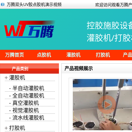
万腾双头UV胶点胶机演示视频
欢迎访问观看万腾产
万腾设备将参展2022年的印刷/标签/包装
硅胶用什么胶水能粘住？
控胶施胶设
多头灌胶机为太阳能光伏板喷涂水晶胶
安定器灌胶机全自动灌胶生产展示
灌胶机/打胶
PCB板不涂覆三防漆会产生怎样的后果？
胶粘剂在5G消费电子行业的应用与发展
关于灌胶不良工艺技术研究及预防措施
万腾首页
点胶机
灌胶机
打胶机
产
产品视频展示
产品类别
+
灌胶机
- 半自动灌胶机
- 全自动灌胶机
- 真空灌胶机
- 视觉灌胶机
- 流水线灌胶机
+
打胶机