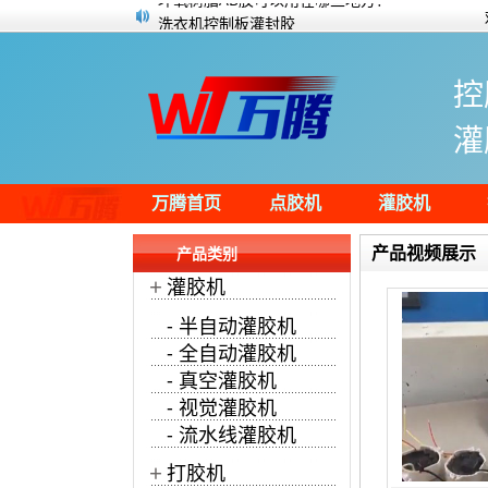
洗衣机控制板灌封胶
UV三防胶的特性及使用注意事项
导热灌封胶水能为电源带来的好处
控
耐高温电子灌封胶水应用范围及性能怎么
导热胶泥适用于哪些应用领域？
灌
万腾密封盖打胶机视频
四轴点胶机为圆形纸筒包装盒画内圆
环氧树脂AB胶可以用在哪些地方？
万腾首页
点胶机
灌胶机
产品视频展示
产品类别
+
灌胶机
- 半自动灌胶机
- 全自动灌胶机
- 真空灌胶机
- 视觉灌胶机
- 流水线灌胶机
+
打胶机