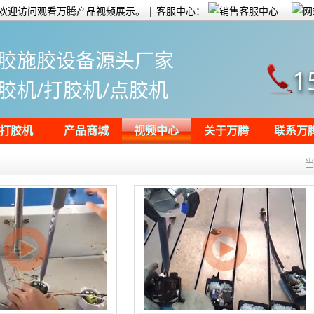
欢迎访问观看万腾产品视频展示。 | 客服中心：
胶施胶设备源头厂家
1
胶机/打胶机/点胶机
打胶机
产品商城
视频中心
关于万腾
联系万