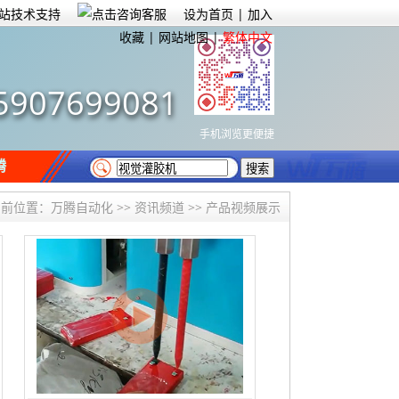
设为首页
|
加入
收藏
|
网站地图
|
繁体中文
5907699081
手机浏览更便捷
腾
当前位置：
万腾自动化
>>
资讯频道
>>
产品视频展示