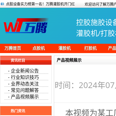
点胶设备实力榜第一名！万腾灌胶机开门红
欢迎访问了解万腾产
点胶上围条刮边除泡一体机生产作业过程
电路板点胶一般用什么胶水？
控胶施胶设
电子产品点胶加工和灌胶加工应该如何区
硅酸凝胶和硅胶是同一种物质吗？
灌胶机/打胶
万腾侧位式流水线划胶机展示视频
全自动点胶机的使用注意事项
LED装饰灯全自动灌胶
万腾首页
点胶机
灌胶机
打胶机
产
产品视频展示
资讯栏目
- 企业新闻公告
- 行业知识技巧
时间：2024年07
- 业界动态关注
- 常见问题解答
- 产品视频展示
本视频为某工
热门资讯