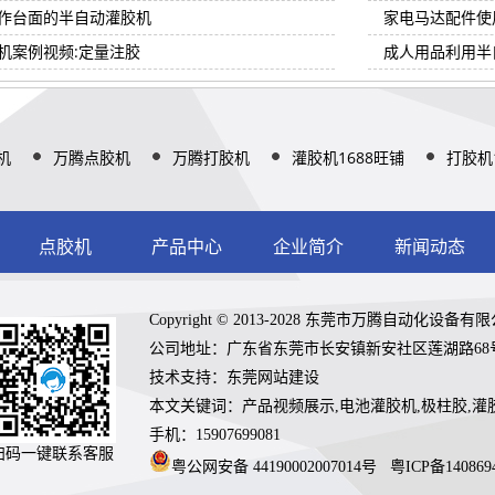
作台面的半自动灌胶机
家电马达配件使
机案例视频:定量注胶
成人用品利用半
机
万腾点胶机
万腾打胶机
灌胶机1688旺铺
打胶机
点胶机
产品中心
企业简介
新闻动态
Copyright © 2013-2028 东莞市万腾自动化设备有限公司 A
公司地址：广东省东莞市长安镇新安社区莲湖路68
技术支持：
东莞网站建设
本文关键词：产品视频展示,电池灌胶机,极柱胶,灌
手机：15907699081
扫码一键联系客服
粤公网安备 44190002007014号
粤ICP备140869