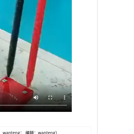
wanteng； 编辑：wanteng）