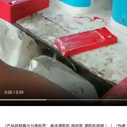
（产品视频展示分类标签：
电池灌胶机
极柱胶
灌胶机视频
） | （作者：