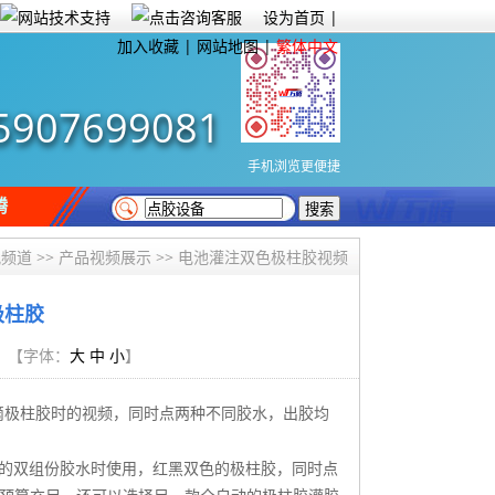
设为首页
|
加入收藏
|
网站地图
|
繁体中文
5907699081
手机浏览更便捷
腾
讯频道
>>
产品视频展示
>> 电池灌注双色极柱胶视频
极柱胶
|
【字体：
大
中
小
】
滴极柱胶时的视频，同时点两种不同胶水，出胶均
同的双组份胶水时使用，红黑双色的极柱胶，同时点