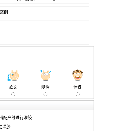
案例
软文
糊涂
惊讶
搭配产线进行灌胶
动灌胶