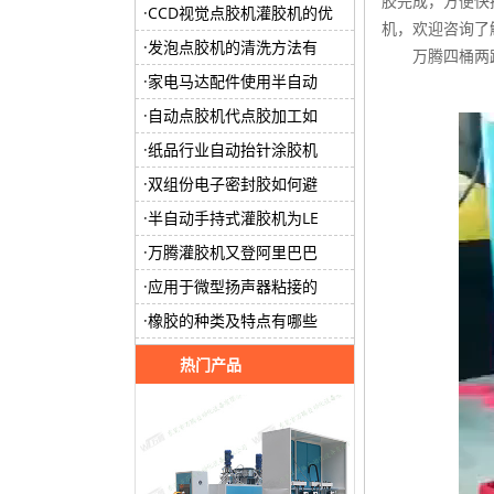
胶完成，方便快
CCD视觉点胶机灌胶机的优
机，欢迎咨询了
发泡点胶机的清洗方法有
万腾四桶两
家电马达配件使用半自动
自动点胶机代点胶加工如
纸品行业自动抬针涂胶机
双组份电子密封胶如何避
半自动手持式灌胶机为LE
万腾灌胶机又登阿里巴巴
应用于微型扬声器粘接的
橡胶的种类及特点有哪些
热门产品