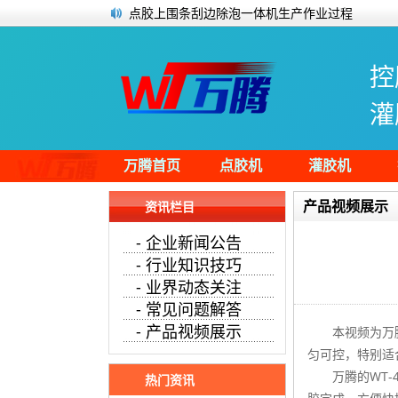
点胶上围条刮边除泡一体机生产作业过程
电路板点胶一般用什么胶水？
硅胶用什么胶水能粘住？
控
多头灌胶机为太阳能光伏板喷涂水晶胶
安定器灌胶机全自动灌胶生产展示
灌
纸品包装行业双头热胶点胶机
简单了解伺服电机磁钢磁瓦粘接胶
点胶设备实力榜第一名！万腾灌胶机开门红
万腾首页
点胶机
灌胶机
产品视频展示
资讯栏目
- 企业新闻公告
- 行业知识技巧
- 业界动态关注
- 常见问题解答
- 产品视频展示
本视频为万
匀可控，特别适
万腾的WT
热门资讯