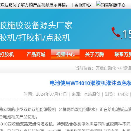
欢迎访问了解万腾产品视频展示详情。 | 客服中心：
胶施胶设备源头厂家
1
胶机/打胶机/点胶机
打胶机
产品商城
视频中心
关于万腾
联系万
当前位置：
万腾自动化
>>
资
电池使用WT4010灌胶机灌注双色
时间：2024年07月11日 | 来源：本站原创 | 浏览：
144次 
腾公司的小型双路双组份灌胶机（4桶两路双组份胶水）正在给电池板点
合电池相关产品使用。
-4010四胶桶双路双组份灌胶机，特别适合各类电池需要同时点胶两种不