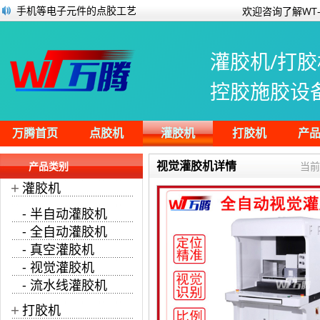
使用环氧树脂胶时产生气泡的消除方法
欢迎咨询了解WT-
全自动灌胶机为汽车蓄电池盖板灌注胶水
流水线生产能优化业务流程 提高工作效率
灌胶机/打胶
半自动电子硅胶灌胶机操作案例
点胶机的主要作用是什么？
控胶施胶设
哪些产品需要用到灌胶设备？
万腾2021新款黑色四轴点胶机
手机等电子元件的点胶工艺
万腾首页
点胶机
灌胶机
打胶机
产
视觉灌胶机详情
产品类别
当前
+
灌胶机
- 半自动灌胶机
- 全自动灌胶机
- 真空灌胶机
- 视觉灌胶机
- 流水线灌胶机
+
打胶机