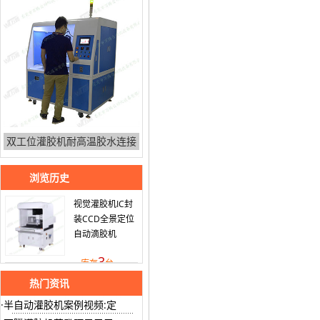
双工位灌胶机耐高温胶水连接
浏览历史
视觉灌胶机IC封
装CCD全景定位
自动滴胶机
3
库存
台
热门资讯
半自动灌胶机案例视频:定