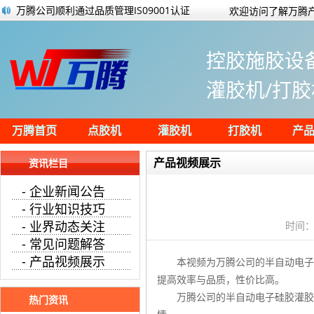
万腾公司顺利通过品质管理IS09001认证
欢迎访问了解万腾产
一文了解导热凝胶及导热硅凝胶的应用领
电池灌注双色极柱胶视频
控胶施胶设
2022年全球及中国LED封装市场规模预测分
防水材料都有哪些种类？
灌胶机/打胶
半自动灌胶机案例视频:定量注胶
万腾灌胶机荣登阿里巴巴点胶设备热度榜
自动点胶机主要应用的六大行业领域
万腾首页
点胶机
灌胶机
打胶机
产
产品视频展示
资讯栏目
- 企业新闻公告
- 行业知识技巧
- 业界动态关注
时间：
- 常见问题解答
- 产品视频展示
本视频为万腾公司的半自动电子
提高效率与品质，性价比高。
万腾公司的半自动电子硅胶灌胶
热门资讯