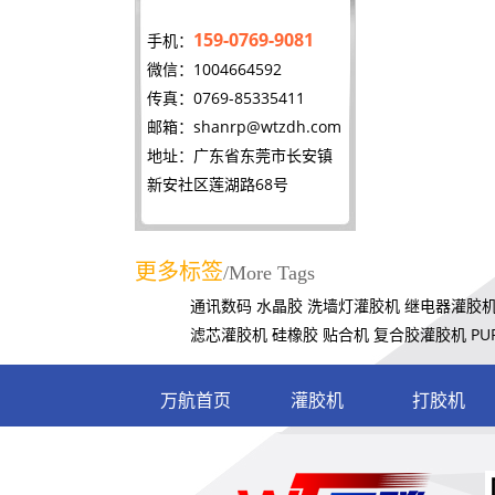
159-0769-9081
手机：
微信：1004664592
传真：0769-85335411
邮箱：
shanrp@wtzdh.com
地址：广东省东莞市长安镇
新安社区莲湖路68号
更多标签
/More Tags
通讯数码
水晶胶
洗墙灯灌胶机
继电器灌胶
滤芯灌胶机
硅橡胶
贴合机
复合胶灌胶机
P
万航首页
灌胶机
打胶机