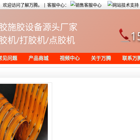
欢迎访问了解万腾。 | 客服中心：
胶施胶设备源头厂家
1
胶机/打胶机/点胶机
常见问题
产品商城
视频中心
关于万腾
联系万