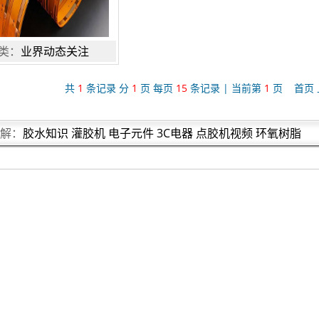
类：
业界动态关注
共
1
条记录 分
1
页 每页
15
条记录 | 当前第
1
页 首页 
解：
胶水知识
灌胶机
电子元件
3C电器
点胶机视频
环氧树脂