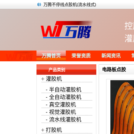
万腾不停线点胶机(流水线式)
汽车不同部位应该用什么胶？
PUR热熔胶胶水的点胶工艺流程
控
纸品行业黄胶点胶机画胶案例
成人用品利用半自动灌胶机快速灌注成型
灌
台式双工位自动点胶机在为线束点UV胶
万腾桌面台式圆形画胶机正在划胶生产
点火器灌胶机正在全自动灌胶作业
万腾首页
荣誉资质
新闻资讯
电路板点胶
产品类别
+
灌胶机
- 半自动灌胶机
- 全自动灌胶机
- 真空灌胶机
- 视觉灌胶机
- 流水线灌胶机
+
打胶机