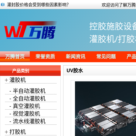
灌封胶价格会受到哪些因素影响？
欢迎访问了解万腾
详解粘钢胶的作用及注意事项
电子灌封胶有什么去除方法？
控胶施胶设
锂电池灌胶机注液机行业的现状和发展趋
灌封胶的种类、作用以及选择
灌胶机/打胶
在线点胶机-流水线式自动上下料画胶
简单了解太阳能电池组件用的灌封胶
建筑密封胶相关知识及分类
万腾首页
荣誉资质
新闻资讯
常见问题
产
UV胶水
产品类别
+
灌胶机
- 半自动灌胶机
- 全自动灌胶机
- 真空灌胶机
- 视觉灌胶机
- 流水线灌胶机
+
打胶机