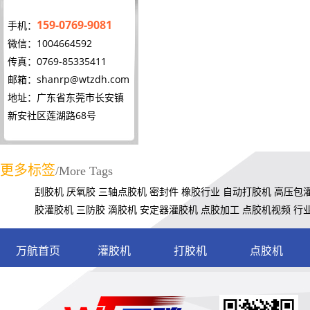
159-0769-9081
手机：
微信：1004664592
传真：0769-85335411
邮箱：
shanrp@wtzdh.com
地址：广东省东莞市长安镇
新安社区莲湖路68号
更多标签
/More Tags
刮胶机
厌氧胶
三轴点胶机
密封件
橡胶行业
自动打胶机
高压包
胶灌胶机
三防胶
滴胶机
安定器灌胶机
点胶加工
点胶机视频
行
万航首页
灌胶机
打胶机
点胶机