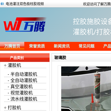
电池灌注双色极柱胶视频
欢迎访问了解万腾
2022年全球及中国LED封装市场规模预测分
新时代胶粘剂材料、设备细分市场如何突
控胶施胶设
简单了解点胶设备上面的点胶阀
视觉点胶机原理
灌胶机/打胶
新能源汽车电池FPC主要功能特点及用胶浅
万腾公司顺利通过品质管理IS09001认证
一文了解导热凝胶及导热硅凝胶的应用领
万腾首页
荣誉资质
新闻资讯
常见问题
产
玻璃胶
产品类别
+
灌胶机
- 半自动灌胶机
- 全自动灌胶机
- 真空灌胶机
- 视觉灌胶机
- 流水线灌胶机
+
打胶机