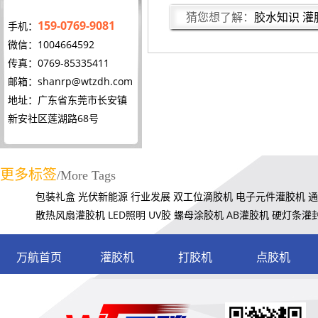
猜您想了解：
胶水知识
灌
159-0769-9081
手机：
微信：1004664592
传真：0769-85335411
邮箱：
shanrp@wtzdh.com
地址：广东省东莞市长安镇
新安社区莲湖路68号
更多标签
/More Tags
包装礼盒
光伏新能源
行业发展
双工位滴胶机
电子元件灌胶机
通
散热风扇灌胶机
LED照明
UV胶
螺母涂胶机
AB灌胶机
硬灯条灌
万航首页
灌胶机
打胶机
点胶机