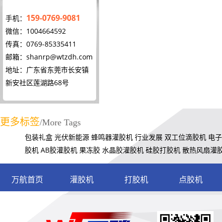
159-0769-9081
手机：
微信：1004664592
传真：0769-85335411
邮箱：
shanrp@wtzdh.com
地址：广东省东莞市长安镇
新安社区莲湖路68号
更多标签
/More Tags
包装礼盒
光伏新能源
蜂鸣器灌胶机
行业发展
双工位滴胶机
电子
胶机
AB胶灌胶机
果冻胶
水晶胶灌胶机
硅胶打胶机
散热风扇灌
万航首页
灌胶机
打胶机
点胶机