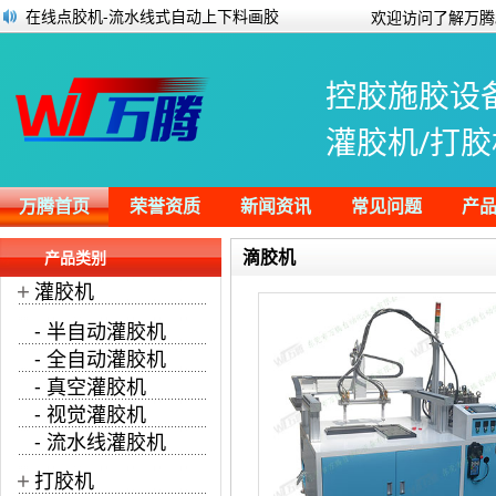
在线点胶机-流水线式自动上下料画胶
欢迎访问了解万腾
汽车玻璃胶和普通玻璃胶一样吗？
为什么UV灌封胶使用时会产生气泡？
控胶施胶设
应用于锂电池领域的UVLED光源固化UV胶水
万腾户外摄像头打胶视频
灌胶机/打胶
贴片加工点胶工艺中的常见问题及相关解
锂电池灌胶机注液机行业的现状和发展趋
灌封胶的种类、作用以及选择
万腾首页
荣誉资质
新闻资讯
常见问题
产
滴胶机
产品类别
+
灌胶机
- 半自动灌胶机
- 全自动灌胶机
- 真空灌胶机
- 视觉灌胶机
- 流水线灌胶机
+
打胶机