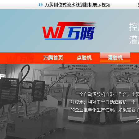
万腾侧位式流水线划胶机展示视频
全自动点胶机的使用注意事项
LED装饰灯全自动灌胶
控
CCD视觉点胶机灌胶机的优势
发泡点胶机的清洗方法有哪些？
灌
家电马达配件使用半自动灌胶机灌注环氧
电子产品点胶加工和灌胶加工应该如何区
硅酸凝胶和硅胶是同一种物质吗？
万腾首页
点胶机
灌胶机
全自动灌胶机自带工作台，主
注胶水；相对于半自动灌胶机一个
的企业批量化生产使用。如果需要