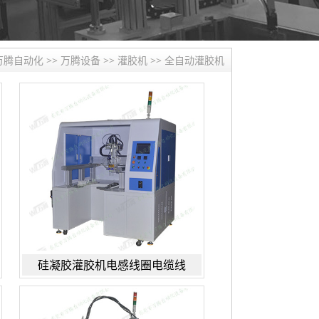
万腾自动化
>>
万腾设备
>>
灌胶机
>>
全自动灌胶机
硅凝胶灌胶机电感线圈电缆线