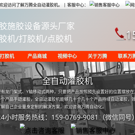
欢迎访问了解万腾全自动灌胶机。 | 客服中心：
胶施胶设备源头厂家
1
胶机/打胶机/点胶机
打胶机
产品商城
视频中心
关于万腾
联系万
全自动灌胶机
要有龙门架式、Y轴移动式两种，只要把产品按照预先设置好的位置摆放在
一个产品手动灌胶，全自动灌胶机能够几十个几十个产品持续自动灌胶，
了解自己企业量身定制的解决方案，欢迎咨询万腾自动化。
24小时服务热线：159-0769-9081（微信同号