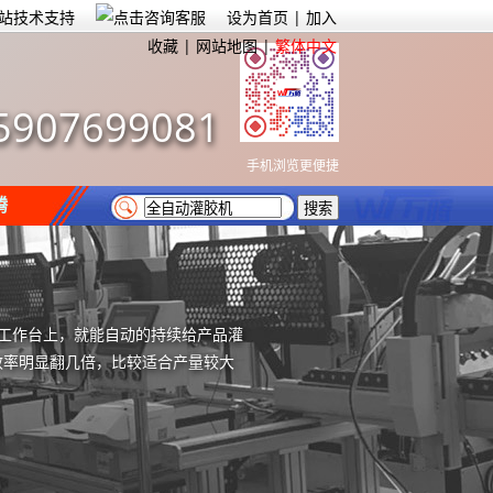
设为首页
|
加入
收藏
|
网站地图
|
繁体中文
5907699081
手机浏览更便捷
腾
工作台上，就能自动的持续给产品灌
效率明显翻几倍，比较适合产量较大
）