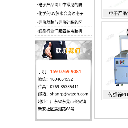
电子产品设计中常见的防
电子产品
化学剂UV胶水会腐蚀电子
导热凝胶与导热硅脂的区
纸品行业伺服四轴点胶机
159-0769-9081
手机：
微信：1004664592
传真：0769-85335411
邮箱：
shanrp@wtzdh.com
传感器P
地址：广东省东莞市长安镇
新安社区莲湖路68号