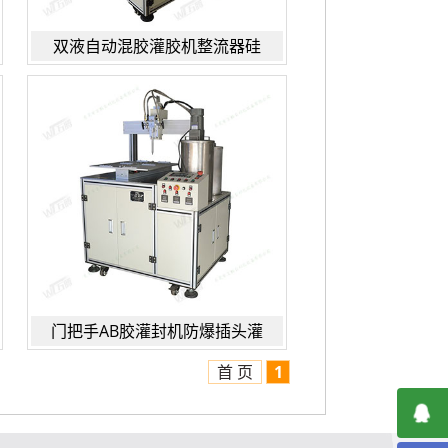
双液自动混胶灌胶机整流器硅
门把手AB胶灌封机防爆插头灌
首 页
1