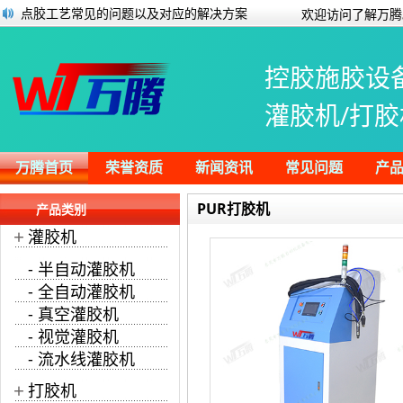
点胶工艺常见的问题以及对应的解决方案
欢迎访问了解万腾
万腾自动化网站通过W3C国际标准验证
微型电机对于点胶工艺的要求
控胶施胶设
全自动点胶机机器人都有哪些特别之处呢
半灌胶电源有什么优势？
灌胶机/打胶
开关电源灌胶机搭配产线进行灌胶
安定器生产线半自动灌胶视频
万腾公司顺利通过高新技术企业认证
万腾首页
荣誉资质
新闻资讯
常见问题
产
PUR打胶机
产品类别
+
灌胶机
- 半自动灌胶机
- 全自动灌胶机
- 真空灌胶机
- 视觉灌胶机
- 流水线灌胶机
+
打胶机