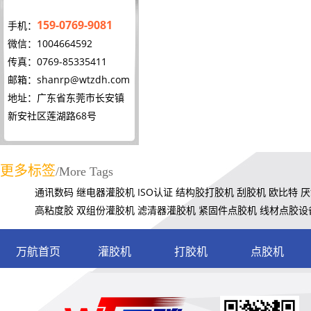
159-0769-9081
手机：
微信：1004664592
传真：0769-85335411
邮箱：
shanrp@wtzdh.com
地址：广东省东莞市长安镇
新安社区莲湖路68号
更多标签
/More Tags
通讯数码
继电器灌胶机
ISO认证
结构胶打胶机
刮胶机
欧比特
厌
高粘度胶
双组份灌胶机
滤清器灌胶机
紧固件点胶机
线材点胶设
万航首页
灌胶机
打胶机
点胶机