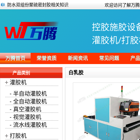
防水双组份聚硫密封胶相关知识
欢迎访问了解万腾
灌胶机得到广泛运用的原因
全自动点胶机压电喷射阀工作原理及特点
控胶施胶设
聚氨酯灌封胶的性能、浇注方法及储存方
在线式视觉淋胶机（喷胶机）施胶案例
灌胶机/打胶
水性木器漆的基本认识
全自动点胶机机器人都有哪些特别之处呢
半灌胶电源有什么优势？
万腾首页
荣誉资质
新闻资讯
常见问题
产
白乳胶
产品类别
+
灌胶机
- 半自动灌胶机
- 全自动灌胶机
- 真空灌胶机
- 视觉灌胶机
- 流水线灌胶机
+
打胶机