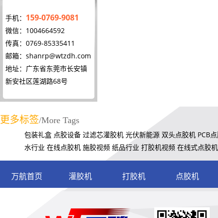
159-0769-9081
手机：
微信：1004664592
传真：0769-85335411
邮箱：
shanrp@wtzdh.com
地址：广东省东莞市长安镇
新安社区莲湖路68号
更多标签
/More Tags
包装礼盒
点胶设备
过滤芯灌胶机
光伏新能源
双头点胶机
PCB
水行业
在线点胶机
施胶视频
纸品行业
打胶机视频
在线式点胶机
万航首页
灌胶机
打胶机
点胶机