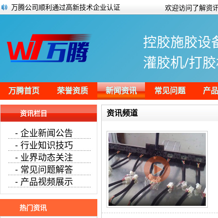
万腾公司顺利通过高新技术企业认证
欢迎访问了解资讯
点胶工艺常见的问题以及对应的解决方案
万腾自动化网站通过W3C国际标准验证
控胶施胶设
微型电机对于点胶工艺的要求
全自动点胶机机器人都有哪些特别之处呢
灌胶机/打胶
半灌胶电源有什么优势？
开关电源灌胶机搭配产线进行灌胶
安定器生产线半自动灌胶视频
万腾首页
荣誉资质
新闻资讯
常见问题
产
资讯频道
资讯栏目
- 企业新闻公告
- 行业知识技巧
- 业界动态关注
- 常见问题解答
- 产品视频展示
热门资讯