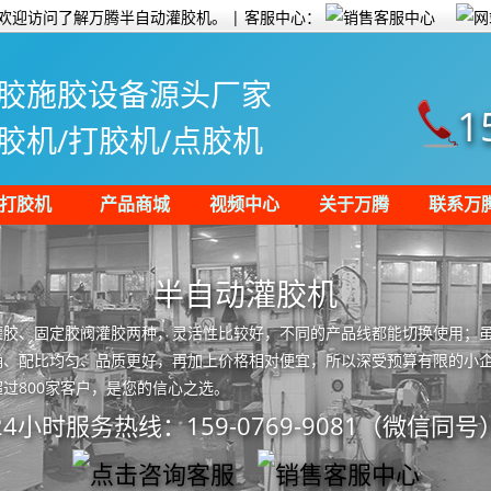
欢迎访问了解万腾半自动灌胶机。 | 客服中心：
胶施胶设备源头厂家
1
胶机/打胶机/点胶机
打胶机
产品商城
视频中心
关于万腾
联系万
半自动灌胶机
灌胶、固定胶阀灌胶两种，灵活性比较好，不同的产品线都能切换使用；
、配比均匀、品质更好，再加上价格相对便宜，所以深受预算有限的小企
过800家客户，是您的信心之选。
24小时服务热线：159-0769-9081（微信同号