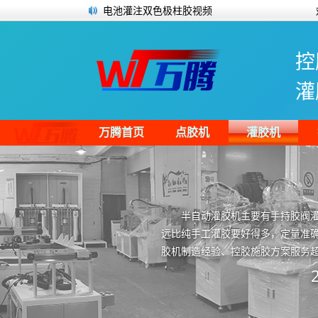
电池灌注双色极柱胶视频
2022年全球及中国LED封装市场规模预测分
新时代胶粘剂材料、设备细分市场如何突
控
简单了解点胶设备上面的点胶阀
视觉点胶机原理
灌
新能源汽车电池FPC主要功能特点及用胶浅
万腾公司顺利通过品质管理IS09001认证
一文了解导热凝胶及导热硅凝胶的应用领
万腾首页
点胶机
灌胶机
半自动灌胶机主要有手持胶阀
远比纯手工灌胶要好得多，定量准确
胶机制造经验、控胶施胶方案服务超