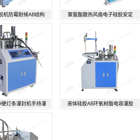
胶机防霉耐候AB结构
聚氨酯散热风扇电子硅胶安定
ED硬灯条灌封机手持灌
液体硅胶AB环氧树脂电容灌胶