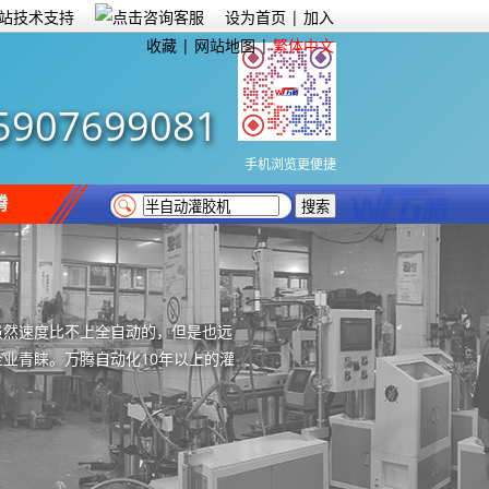
设为首页
|
加入
收藏
|
网站地图
|
繁体中文
5907699081
手机浏览更便捷
腾
虽然速度比不上全自动的，但是也远
业青睐。万腾自动化10年以上的灌
）