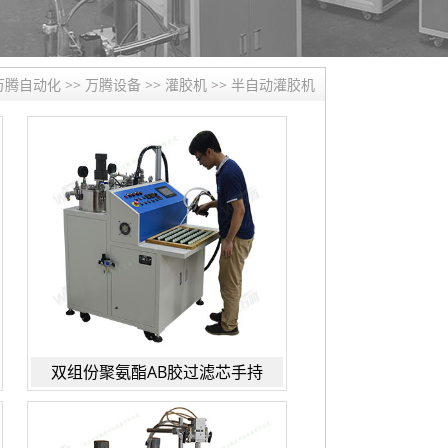
万腾自动化
>>
万腾设备
>>
灌胶机
>>
半自动灌胶机
双组份聚氨酯AB胶过滤芯手持