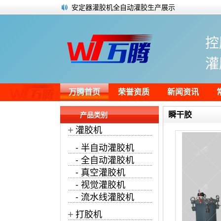
安定器灌胶机全自动灌胶生产展示
纸品包装行业双头热胶点胶机
简单了解伺服电机磁钢磁瓦粘接胶
控
点胶设备实力榜第一名！万腾灌胶机开门红
点胶上围条刮边除泡一体机生产作业过程
灌
电路板点胶一般用什么胶水？
硅胶用什么胶水能粘住？
多头灌胶机为太阳能光伏板喷涂水晶胶
万腾首页
荣誉资质
新闻资讯
瞬干胶
产品类别
+
灌胶机
- 半自动灌胶机
- 全自动灌胶机
- 真空灌胶机
- 视觉灌胶机
- 流水线灌胶机
+
打胶机