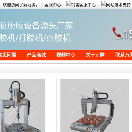
欢迎访问了解万腾。 | 客服中心：
胶施胶设备源头厂家
1
胶机/打胶机/点胶机
常见问题
产品商城
视频中心
关于万腾
联系万