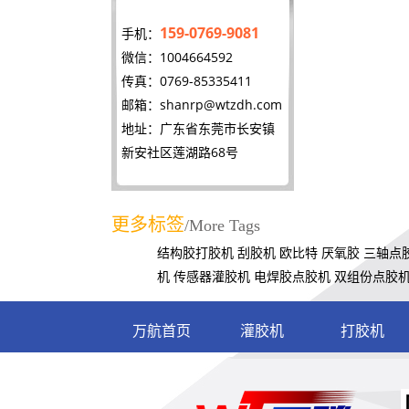
159-0769-9081
手机：
微信：1004664592
传真：0769-85335411
邮箱：
shanrp@wtzdh.com
地址：广东省东莞市长安镇
新安社区莲湖路68号
更多标签
/More Tags
结构胶打胶机
刮胶机
欧比特
厌氧胶
三轴点
机
传感器灌胶机
电焊胶点胶机
双组份点胶
万航首页
灌胶机
打胶机