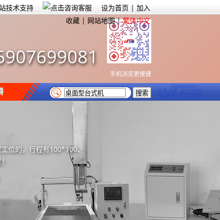
设为首页
|
加入
收藏
|
网站地图
|
繁体中文
5907699081
手机浏览更便捷
腾
的，行程有100*100、
置！
）