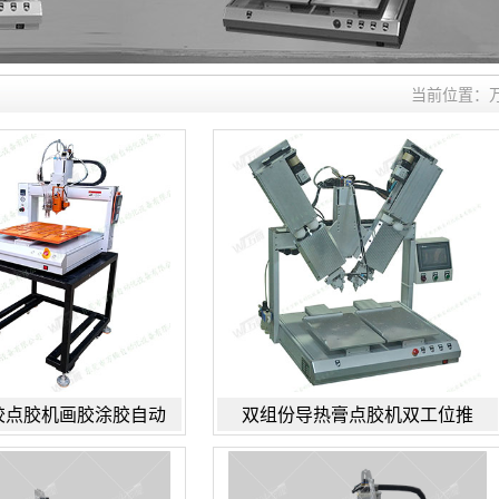
当前位置：
胶点胶机画胶涂胶自动
双组份导热膏点胶机双工位推