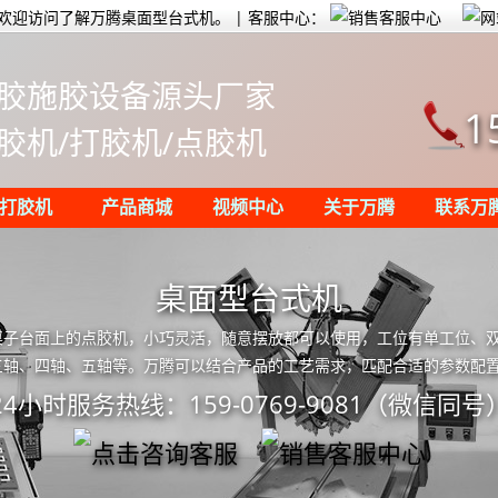
欢迎访问了解万腾桌面型台式机。 | 客服中心：
胶施胶设备源头厂家
1
胶机/打胶机/点胶机
打胶机
产品商城
视频中心
关于万腾
联系万
桌面型台式机
子台面上的点胶机，小巧灵活，随意摆放都可以使用，工位有单工位、双工位
运动轴有三轴、四轴、五轴等。万腾可以结合产品的工艺需求，匹配合适的参数配
24小时服务热线：159-0769-9081（微信同号