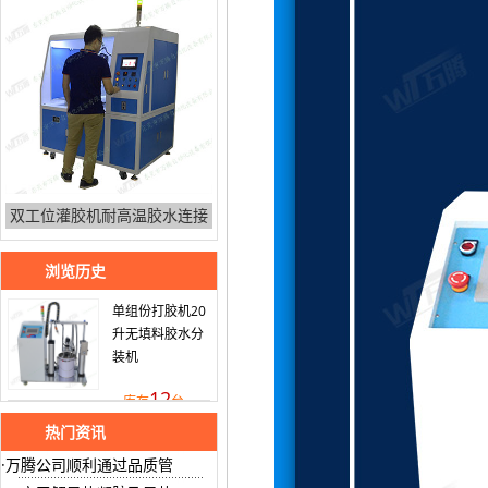
双工位灌胶机耐高温胶水连接
浏览历史
单组份打胶机20
升无填料胶水分
装机
12
库存
台
热门资讯
万腾公司顺利通过品质管