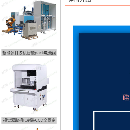
单组份20升打胶机，主要用作
有机硅胶、硅橡胶等单组份无填料类
新能源打胶机智能pack电池组
视觉灌胶机IC封装CCD全景定
位