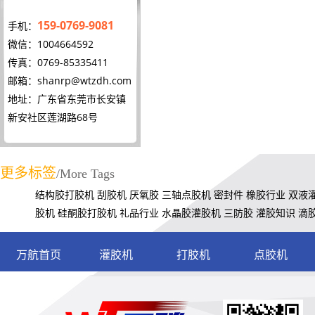
159-0769-9081
手机：
微信：1004664592
传真：0769-85335411
邮箱：
shanrp@wtzdh.com
地址：广东省东莞市长安镇
新安社区莲湖路68号
更多标签
/More Tags
结构胶打胶机
刮胶机
厌氧胶
三轴点胶机
密封件
橡胶行业
双液
胶机
硅酮胶打胶机
礼品行业
水晶胶灌胶机
三防胶
灌胶知识
滴
万航首页
灌胶机
打胶机
点胶机