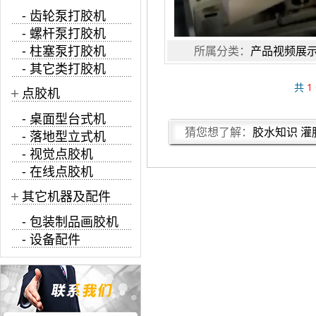
- 齿轮泵打胶机
- 螺杆泵打胶机
- 柱塞泵打胶机
所属分类：
产品视频展
- 其它类打胶机
共
1
+
点胶机
- 桌面型台式机
猜您想了解：
胶水知识
灌
- 落地型立式机
- 视觉点胶机
- 在线点胶机
+
其它机器及配件
- 包装制品画胶机
- 设备配件