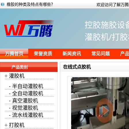
橡胶的种类及特点有哪些？
欢迎访问了解万腾
太阳能光伏行业用胶解决方案
防水材料都有哪些种类？
控胶施胶设
半自动灌胶机案例视频:定量注胶
万腾灌胶机荣登阿里巴巴点胶设备热度榜
灌胶机/打胶
自动点胶机主要应用的六大行业领域
万腾灌胶机又登阿里巴巴点胶设备服务榜
应用于微型扬声器粘接的单组份结构胶
万腾首页
荣誉资质
新闻资讯
常见问题
产
在线式点胶机
产品类别
+
灌胶机
- 半自动灌胶机
- 全自动灌胶机
- 真空灌胶机
- 视觉灌胶机
- 流水线灌胶机
+
打胶机