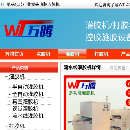
简单了解伺服电机磁钢磁瓦粘接胶
欢迎咨询了解WT-4
点胶设备实力榜第一名！万腾灌胶机开门红
点胶上围条刮边除泡一体机生产作业过程
灌胶机/打胶
电路板点胶一般用什么胶水？
硅胶用什么胶水能粘住？
控胶施胶设
多头灌胶机为太阳能光伏板喷涂水晶胶
安定器灌胶机全自动灌胶生产展示
纸品包装行业双头热胶点胶机
万腾首页
点胶机
灌胶机
打胶机
产
流水线灌胶机详情
产品类别
当前位置：
+
灌胶机
- 半自动灌胶机
- 全自动灌胶机
- 真空灌胶机
- 视觉灌胶机
- 流水线灌胶机
+
打胶机