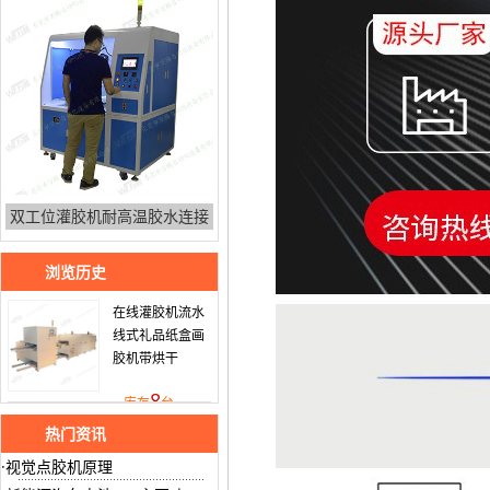
双工位灌胶机耐高温胶水连接
浏览历史
在线灌胶机流水
线式礼品纸盒画
胶机带烘干
8
库存
台
热门资讯
视觉点胶机原理