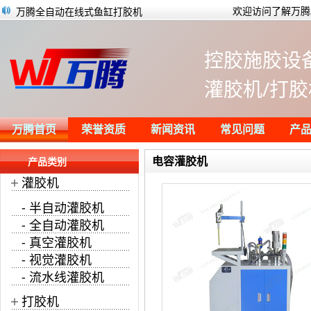
万腾全自动在线式鱼缸打胶机
欢迎访问了解万腾
有机硅灌封胶使用时的常见问题及解决方
万腾LED点胶机演示视频
控胶施胶设
什么是结构胶？结构胶和耐候胶有什么区别
书形盒定位点胶划胶机流水线式生产作业
灌胶机/打胶
快速灌封胶的作用以及使用时的注意事项
台式双Y轴双平台点胶机画胶演示
耐高温金属胶水该如何正确使用？
万腾首页
荣誉资质
新闻资讯
常见问题
产
电容灌胶机
产品类别
+
灌胶机
- 半自动灌胶机
- 全自动灌胶机
- 真空灌胶机
- 视觉灌胶机
- 流水线灌胶机
+
打胶机