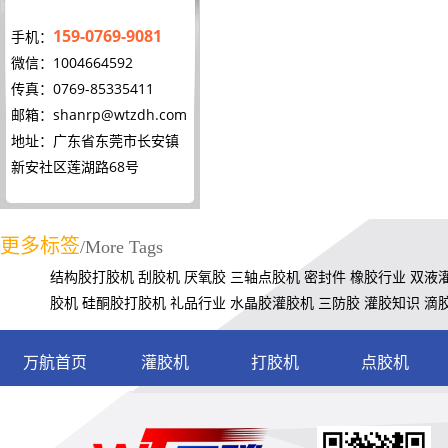
159-0769-9081
手机：
微信：1004664592
传真：0769-85335411
邮箱：
shanrp@wtzdh.com
地址：广东省东莞市长安镇
新安社区莲湖路68号
更多标签
/More Tags
结构胶打胶机
刮胶机
厌氧胶
三轴点胶机
密封件
橡胶行业
双液
胶机
硅酮胶打胶机
礼品行业
水晶胶灌胶机
三防胶
灌胶知识
滴
万航首页
灌胶机
打胶机
点胶机