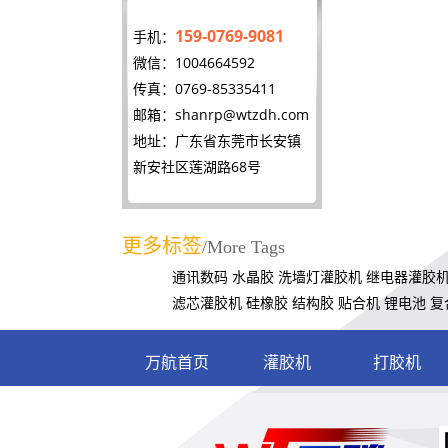
159-0769-9081
手机：
微信：1004664592
传真：0769-85335411
邮箱：
shanrp@wtzdh.com
地址：广东省东莞市长安镇
新安社区莲湖路68号
更多标签
/More Tags
通讯数码
水晶胶
洗墙灯灌胶机
继电器灌胶
滤芯灌胶机
硅橡胶
结构胶
贴合机
锂电池
复
万航首页
灌胶机
打胶机