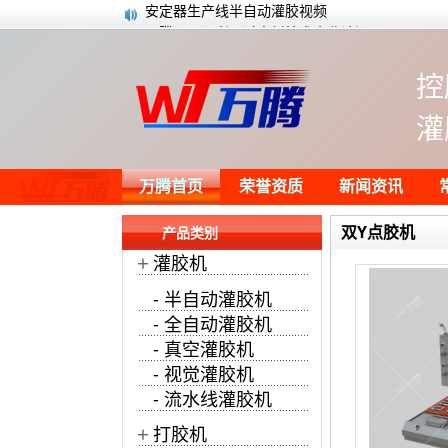
万腾公司顺利通过高新技术企业认证
点胶工艺常见的问题以及对应的解决方案
万腾自动化网站通过W3C国际标准验证
控
微型电机对于点胶工艺的要求
全自动点胶机机器人都有哪些特别之处呢
灌
半灌胶电源有什么优势？
开关电源灌胶机搭配产线进行灌胶
安定器生产线半自动灌胶视频
万腾首页
荣誉资质
新闻资讯
双Y点胶机
产品类别
+
灌胶机
- 半自动灌胶机
- 全自动灌胶机
- 真空灌胶机
- 视觉灌胶机
- 流水线灌胶机
+
打胶机