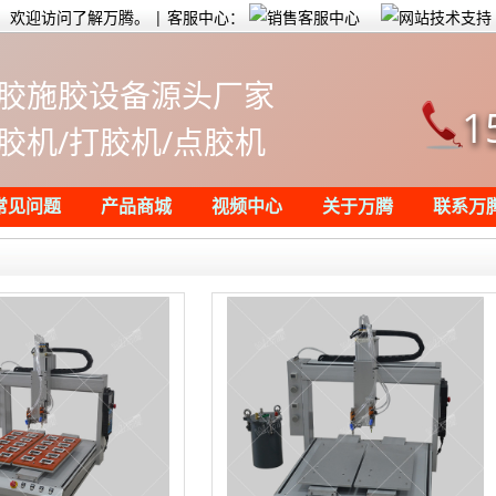
欢迎访问了解万腾。 | 客服中心：
胶施胶设备源头厂家
1
胶机/打胶机/点胶机
常见问题
产品商城
视频中心
关于万腾
联系万